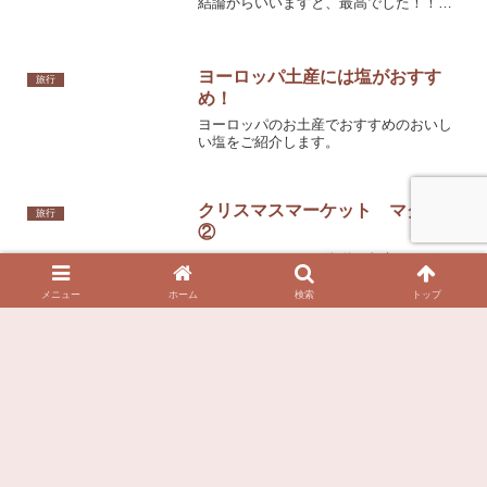
関連記事
北欧クルーズ 寄港地ゴッドラン
旅行
ド
バルト海クルーズでの最後の寄港地、ス
ウェーデンのゴッドランド島。世界遺産
となっている街、ヴィスビーがあり、魔
女の宅急便のモデルの街ともいわれてい
ます。（クロアチアのドブロクニクとい
う説もあります）
イギリスのかわいいエコバック
旅行
イギリスはかわいいものがたくさんあっ
メニュー
ホーム
検索
トップ
て何を買えばいいのかまよってしまいま
すね。そこで注目なのがエコバック。軽
くて、安くて、使えていくつあってもう
れしいです。実際に買ってよかったも
の・喜んでもらえたエコバックをご紹介
したいと思います。
バルト海クルーズ子連れ旅行 ス
旅行
ウェーデン・フィンランド編
２０２２年夏、ずっと行きたかったバル
ト海クルーズに家族でいってきました。