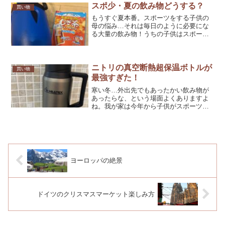
思います。
スポ少・夏の飲み物どうする？
買い物
もうすぐ夏本番。スポーツをする子供の
母の悩み…それは毎日のように必要にな
る大量の飲み物！うちの子供はスポーツ
ドリンクよりも麦茶が好きなので、塩分
チャージタブレット＋麦茶を持たせてい
ます。
ニトリの真空断熱超保温ボトルが
買い物
最強すぎた！
寒い冬…外出先でもあったかい飲み物が
あったらな、という場面よくありますよ
ね。我が家は今年から子供がスポーツ少
年団に入り、応援やお当番で一日中体育
館いる、ということも増えてきました。
屋外よりは暖かいとはいえ、換気もある
ので体育館、冬めっちゃ寒いです。涙。
ヨーロッパの絶景
ドイツのクリスマスマーケット楽しみ方